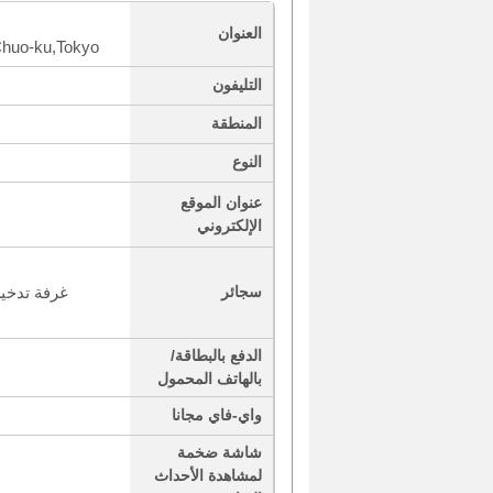
العنوان
huo-ku,Tokyo
التليفون
المنطقة
النوع
عنوان الموقع
الإلكتروني
سجائر
الدفع بالبطاقة/
بالهاتف المحمول
واي-فاي مجانا
شاشة ضخمة
لمشاهدة الأحداث