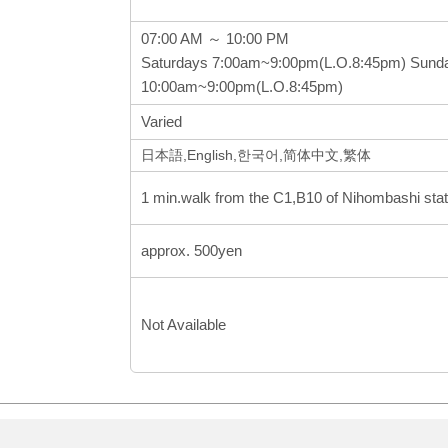
07:00 AM ～ 10:00 PM
Saturdays 7:00am~9:00pm(L.O.8:45pm) Sunda
10:00am~9:00pm(L.O.8:45pm)
Varied
日本語,English,한국어,简体中文,繁体
1 min.walk from the C1,B10 of Nihombashi stat
approx. 500yen
Not Available