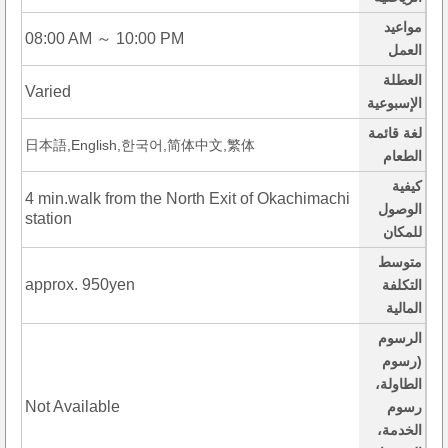
مواعيد
08:00 AM ～ 10:00 PM
العمل
العطلة
Varied
الإسبوعية
لغة قائمة
日本語,English,한국어,简体中文,繁体
الطعام
كيفية
4 min.walk from the North Exit of Okachimachi
الوصول
station
للمكان
متوسط
approx. 950yen
التكلفة
المالية
الرسوم
(رسوم
الطاولة،
Not Available
رسوم
الخدمة،