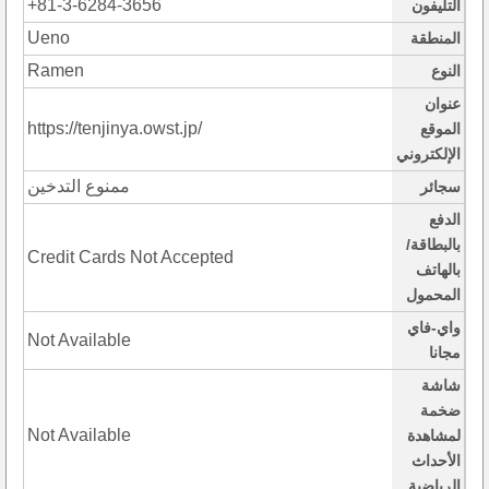
+81-3-6284-3656
التليفون
Ueno
المنطقة
Ramen
النوع
عنوان
https://tenjinya.owst.jp/
الموقع
الإلكتروني
ممنوع التدخين
سجائر
الدفع
بالبطاقة/
Credit Cards Not Accepted
بالهاتف
المحمول
واي-فاي
Not Available
مجانا
شاشة
ضخمة
Not Available
لمشاهدة
الأحداث
الرياضية