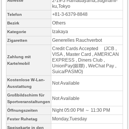
Adresse
2-19-3 Hamadayama,Suginami-
ku,Tokyo
+81-3-6379-8848
Telefon
Others
Bezirk
Izakaya
Kategorie
Generelles Rauchverbot
Zigaretten
Credit Cards Accepted (JCB ,
VISA , Master Card , AMERICAN
Zahlung mit
EXPRESS , Diners Club ,
Karte/mobil
UnionPay(銀聯) , WeChat Pay ,
Suica/PASMO)
Kostenlose W-Lan-
Not Available
Ausstattung
Großbildschirm für
Not Available
Sportveranstaltungen
Night 05:00 PM ～ 11:30 PM
Öffnungszeiten
Monday,Tuesday
Fester Ruhetag
Speisekarte in den