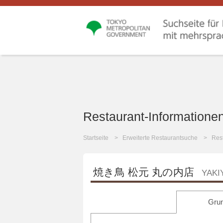
Restaurant-Informatione
Startseite
Erweiterte Restaurantsuche
Rest
焼き鳥 松元 丸の内店
YAKI
Grun