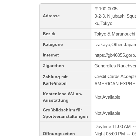
〒100-0005
3-2-3, Nijubashi Sq
Adresse
ku,Tokyo
Tokyo & Marunouchi
Bezirk
Izakaya,Other Japa
Kategorie
https://gb46055.gorp.
Internet
Generelles Rauchve
Zigaretten
Credit Cards Accept
Zahlung mit
Karte/mobil
AMERICAN EXPRE
Kostenlose W-Lan-
Not Available
Ausstattung
Großbildschirm für
Not Available
Sportveranstaltungen
Daytime 11:00 AM 
Night 05:00 PM ～ 0
Öffnungszeiten