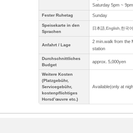
Saturday 5pm ~ 9p
Sunday
Fester Ruhetag
Speisekarte in den
日本語,English,한
Sprachen
2 min.walk from the 
Anfahrt / Lage
station
Durchschnittliches
approx. 5,000yen
Budget
Weitere Kosten
(Platzgebühr,
Available(only at nigh
Servicegebühr,
kostenpflichtiges
Horsd’œuvre etc.)