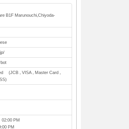
uare B1F Marunouchi,Chiyoda-
nese
jp/
rbot
ed (JCB , VISA , Master Card ,
SS)
～ 02:00 PM
9:00 PM