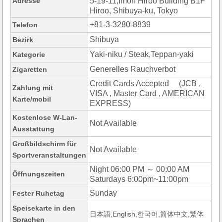
Adresse
5-19-11,Imon Hiroo Building B1F
Hiroo, Shibuya-ku, Tokyo
+81-3-3280-8839
Telefon
Shibuya
Bezirk
Yaki-niku / Steak,Teppan-yaki
Kategorie
Generelles Rauchverbot
Zigaretten
Credit Cards Accepted (JCB ,
Zahlung mit
VISA , Master Card , AMERICAN
Karte/mobil
EXPRESS)
Kostenlose W-Lan-
Not Available
Ausstattung
Großbildschirm für
Not Available
Sportveranstaltungen
Night 06:00 PM ～ 00:00 AM
Öffnungszeiten
Saturdays 6:00pm~11:00pm
Sunday
Fester Ruhetag
Speisekarte in den
日本語,English,한국어,简体中文,繁体
Sprachen