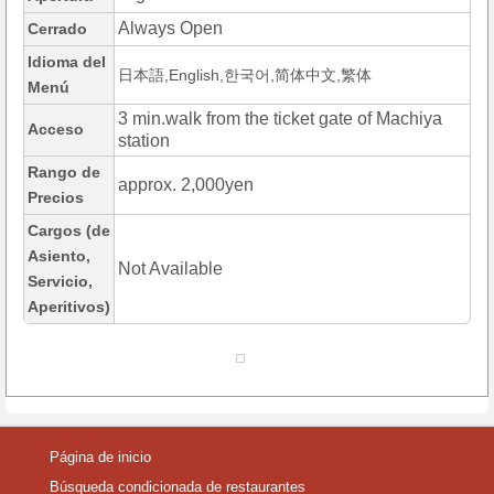
Always Open
Cerrado
Idioma del
日本語,English,한국어,简体中文,繁体
Menú
3 min.walk from the ticket gate of Machiya
Acceso
station
Rango de
approx. 2,000yen
Precios
Cargos (de
Asiento,
Not Available
Servicio,
Aperitivos)
Página de inicio
Búsqueda condicionada de restaurantes