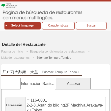
Select language
Características
Buscar
Detalle del Restaurante
Página de inicio
Búsqueda condicionada de restaurantes
Lista de restaurantes
Edomae Tempura Tendou
江戸前天麩羅 天堂
Edomae Tempura Tendou
Información Básica
Acceso
〒116-0001
Dirección
2-2-3, Asahido bilding2F Machiya,Arakawa-
ku,Tokyo