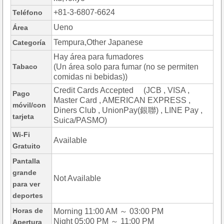
+81-3-6807-6624
Teléfono
Ueno
Área
Tempura,Other Japanese
Categoría
Hay área para fumadores
Tabaco
(Un área solo para fumar (no se permiten
comidas ni bebidas))
Credit Cards Accepted (JCB , VISA ,
Pago
Master Card , AMERICAN EXPRESS ,
móvil/con
Diners Club , UnionPay(銀聯) , LINE Pay ,
tarjeta
Suica/PASMO)
Wi-Fi
Available
Gratuito
Pantalla
grande
Not Available
para ver
deportes
Horas de
Morning 11:00 AM ～ 03:00 PM
Night 05:00 PM ～ 11:00 PM
Apertura