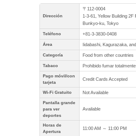
〒112-0004
1-3-61, Yellow Building 2
Dirección
Bunkyo-ku, Tokyo
+81-3-3830-0408
Teléfono
Iidabashi, Kagurazaka, a
Área
Food from other countries
Categoría
Prohibido fumar totalmente
Tabaco
Pago móvil/con
Credit Cards Accepted
tarjeta
Not Available
Wi-Fi Gratuito
Pantalla grande
Available
para ver
deportes
Horas de
11:00 AM ～ 11:00 PM
Apertura