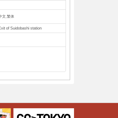
体中文,繁体
xit of Suidobashi station