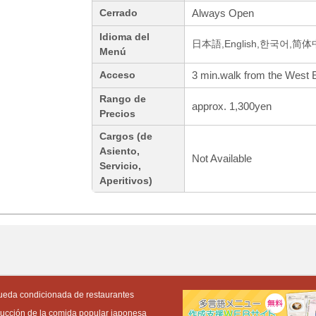
Always Open
Cerrado
Idioma del
日本語,English,한국어,简
Menú
3 min.walk from the West E
Acceso
Rango de
approx. 1,300yen
Precios
Cargos (de
Asiento,
Not Available
Servicio,
Aperitivos)
eda condicionada de restaurantes
ducción de la comida popular japonesa