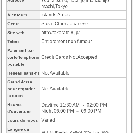
Adresse
765 Mitsune,Hachijojimahachijo-
machi,Tokyo
Islands Areas
Alentours
Sushi,Other Japanese
Genre
http://takaratei8.jp/
Site web
Entierement non fumeur
Tabac
Paiement par
Credit Cards Not Accepted
carte/téléphone
portable
Not Available
Réseau sans-fil
Grand écran
Not Available
pour regarder
le sport
Heures
Daytime 11:30 AM ～ 02:00 PM
Night 06:00 PM ～ 09:00 PM
d'ouverture
Varied
Jours de repos
Langue du
日本語,English,한국어,简体中文,繁体