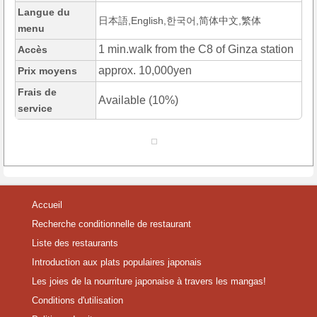
Langue du
日本語,English,한국어,简体中文,繁体
menu
1 min.walk from the C8 of Ginza station
Accès
approx. 10,000yen
Prix moyens
Frais de
Available (10%)
service
Accueil
Recherche conditionnelle de restaurant
Liste des restaurants
Introduction aux plats populaires japonais
Les joies de la nourriture japonaise à travers les mangas!
Conditions d'utilisation