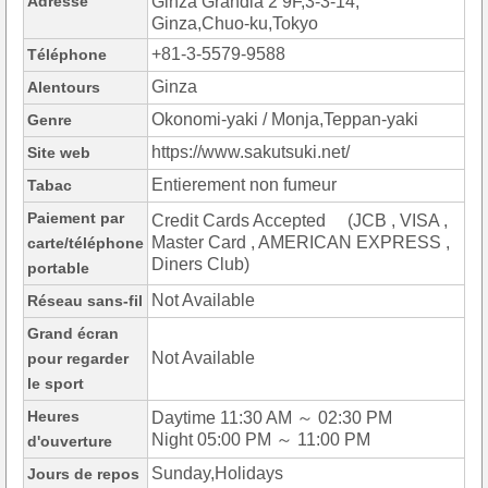
Adresse
Ginza Grandia 2 9F,3-3-14,
Ginza,Chuo-ku,Tokyo
+81-3-5579-9588
Téléphone
Ginza
Alentours
Okonomi-yaki / Monja,Teppan-yaki
Genre
https://www.sakutsuki.net/
Site web
Entierement non fumeur
Tabac
Paiement par
Credit Cards Accepted (JCB , VISA ,
Master Card , AMERICAN EXPRESS ,
carte/téléphone
Diners Club)
portable
Not Available
Réseau sans-fil
Grand écran
Not Available
pour regarder
le sport
Heures
Daytime 11:30 AM ～ 02:30 PM
Night 05:00 PM ～ 11:00 PM
d'ouverture
Sunday,Holidays
Jours de repos