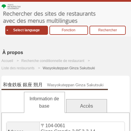
Select language
Fonction
Rechercher
À propos
Accueil
Recherche conditionnelle de restaurant
Liste des restaurants
Wasyokuteppan Ginza Sakutsuki
和食鉄板 銀座 朔月
Wasyokuteppan Ginza Sakutsuki
Information de
base
Accès
〒104-0061