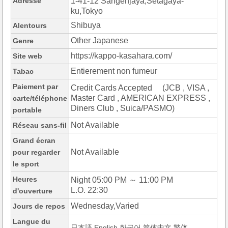
Adresse
1-41-12 Sangenjaya,Setagaya-
ku,Tokyo
Shibuya
Alentours
Other Japanese
Genre
https://kappo-kasahara.com/
Site web
Entierement non fumeur
Tabac
Paiement par
Credit Cards Accepted (JCB , VISA ,
Master Card , AMERICAN EXPRESS ,
carte/téléphone
Diners Club , Suica/PASMO)
portable
Not Available
Réseau sans-fil
Grand écran
Not Available
pour regarder
le sport
Heures
Night 05:00 PM ～ 11:00 PM
L.O. 22:30
d'ouverture
Wednesday,Varied
Jours de repos
Langue du
日本語,English,한국어,简体中文,繁体