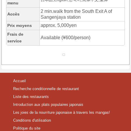
menu
2 min.walk from the South Exit A of
Accès
Sangenjaya station
approx. 5,000yen
Prix moyens
Frais de
Available (¥600/person)
service
Accueil
Recherche conditionnelle de restaurant
Liste des restaurants
Introduction aux plats populaires japonais
Les joies de la nourriture japonaise à travers les mangas!
Conditions d'utilisation
Politique du site