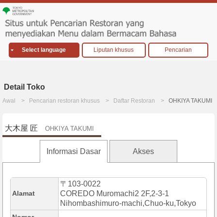
Select language
Liputan khusus
Pencarian
Detail Toko
Awal
Pencarian restoran khusus
Daftar Restoran
OHKIYA TAKUMI
大木屋 匠
OHKIYA TAKUMI
Informasi Dasar
Akses
〒103-0022
Alamat
COREDO Muromachi2 2F,2-3-1
Nihombashimuro-machi,Chuo-ku,Tokyo