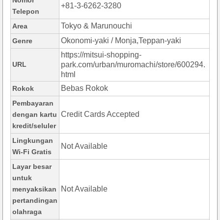
Nomor
+81-3-6262-3280
Telepon
Tokyo & Marunouchi
Area
Okonomi-yaki / Monja,Teppan-yaki
Genre
https://mitsui-shopping-
URL
park.com/urban/muromachi/store/600294.
html
Bebas Rokok
Rokok
Pembayaran
Credit Cards Accepted
dengan kartu
kredit/seluler
Lingkungan
Not Available
Wi-Fi Gratis
Layar besar
untuk
Not Available
menyaksikan
pertandingan
olahraga