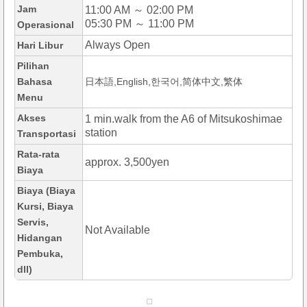
Jam
11:00 AM ～ 02:00 PM
05:30 PM ～ 11:00 PM
Operasional
Always Open
Hari Libur
Pilihan
Bahasa
日本語,English,한국어,简体中文,繁体
Menu
Akses
1 min.walk from the A6 of Mitsukoshimae
station
Transportasi
Rata-rata
approx. 3,500yen
Biaya
Biaya (Biaya
Kursi, Biaya
Servis,
Not Available
Hidangan
Pembuka,
dll)