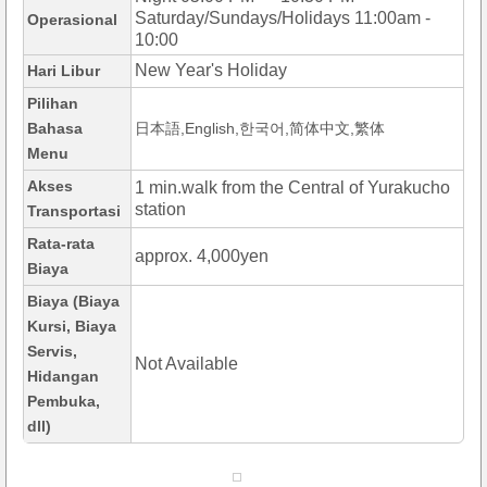
Saturday/Sundays/Holidays 11:00am -
Operasional
10:00
New Year's Holiday
Hari Libur
Pilihan
Bahasa
日本語,English,한국어,简体中文,繁体
Menu
Akses
1 min.walk from the Central of Yurakucho
station
Transportasi
Rata-rata
approx. 4,000yen
Biaya
Biaya (Biaya
Kursi, Biaya
Servis,
Not Available
Hidangan
Pembuka,
dll)