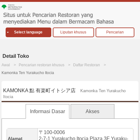
Select language
Liputan khusus
Pencarian
Detail Toko
Awal
Pencarian restoran khusus
Daftar Restoran
Kamonka Ten Yurakucho Itocia
KAMONKA 點 有楽町イトシア店
Kamonka Ten Yurakucho
Itocia
Informasi Dasar
Akses
〒100-0006
Alamat
2-7-1 Yurakucho Itocia Plaza 3F Yuraku-