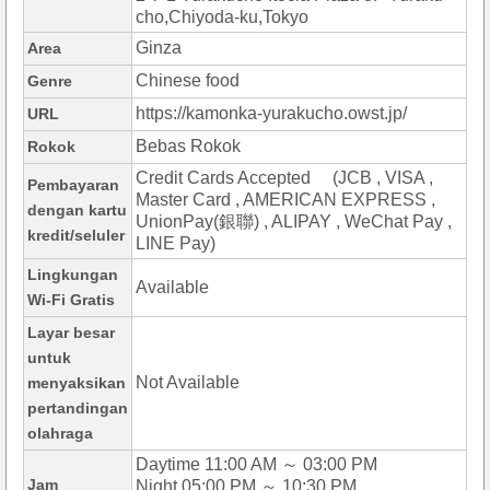
cho,Chiyoda-ku,Tokyo
Ginza
Area
Chinese food
Genre
https://kamonka-yurakucho.owst.jp/
URL
Bebas Rokok
Rokok
Credit Cards Accepted (JCB , VISA ,
Pembayaran
Master Card , AMERICAN EXPRESS ,
dengan kartu
UnionPay(銀聯) , ALIPAY , WeChat Pay ,
kredit/seluler
LINE Pay)
Lingkungan
Available
Wi-Fi Gratis
Layar besar
untuk
Not Available
menyaksikan
pertandingan
olahraga
Daytime 11:00 AM ～ 03:00 PM
Jam
Night 05:00 PM ～ 10:30 PM