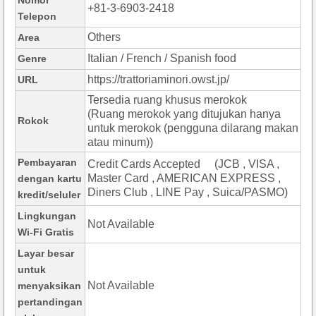
Nomor
+81-3-6903-2418
Telepon
Others
Area
Italian / French / Spanish food
Genre
https://trattoriaminori.owst.jp/
URL
Tersedia ruang khusus merokok
(Ruang merokok yang ditujukan hanya
Rokok
untuk merokok (pengguna dilarang makan
atau minum))
Pembayaran
Credit Cards Accepted (JCB , VISA ,
Master Card , AMERICAN EXPRESS ,
dengan kartu
Diners Club , LINE Pay , Suica/PASMO)
kredit/seluler
Lingkungan
Not Available
Wi-Fi Gratis
Layar besar
untuk
Not Available
menyaksikan
pertandingan