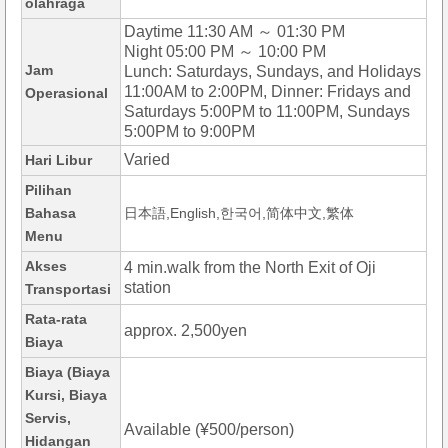
olahraga
Daytime 11:30 AM ～ 01:30 PM
Night 05:00 PM ～ 10:00 PM
Jam
Lunch: Saturdays, Sundays, and Holidays
11:00AM to 2:00PM, Dinner: Fridays and
Operasional
Saturdays 5:00PM to 11:00PM, Sundays
5:00PM to 9:00PM
Varied
Hari Libur
Pilihan
Bahasa
日本語,English,한국어,简体中文,繁体
Menu
Akses
4 min.walk from the North Exit of Oji
station
Transportasi
Rata-rata
approx. 2,500yen
Biaya
Biaya (Biaya
Kursi, Biaya
Servis,
Available (¥500/person)
Hidangan