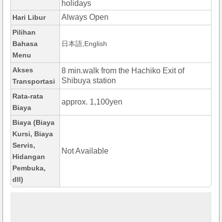
holidays
Always Open
Hari Libur
Pilihan
Bahasa
日本語,English
Menu
Akses
8 min.walk from the Hachiko Exit of
Shibuya station
Transportasi
Rata-rata
approx. 1,100yen
Biaya
Biaya (Biaya
Kursi, Biaya
Servis,
Not Available
Hidangan
Pembuka,
dll)