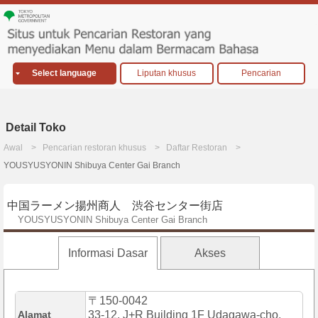
Select language
Liputan khusus
Pencarian
Detail Toko
Awal
Pencarian restoran khusus
Daftar Restoran
YOUSYUSYONIN Shibuya Center Gai Branch
中国ラーメン揚州商人 渋谷センター街店
YOUSYUSYONIN Shibuya Center Gai Branch
Informasi Dasar
Akses
〒150-0042
Alamat
33-12, J+R Building 1F Udagawa-cho,