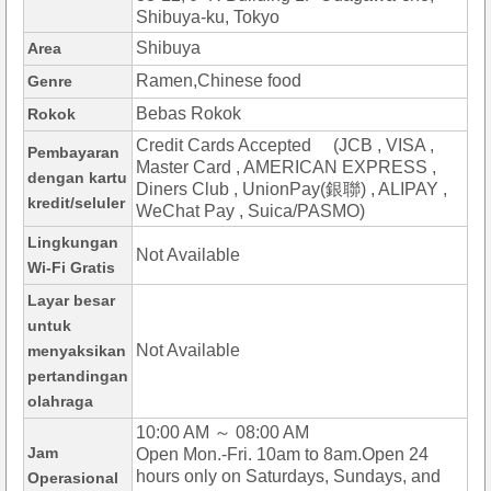
Shibuya-ku, Tokyo
Shibuya
Area
Ramen,Chinese food
Genre
Bebas Rokok
Rokok
Credit Cards Accepted (JCB , VISA ,
Pembayaran
Master Card , AMERICAN EXPRESS ,
dengan kartu
Diners Club , UnionPay(銀聯) , ALIPAY ,
kredit/seluler
WeChat Pay , Suica/PASMO)
Lingkungan
Not Available
Wi-Fi Gratis
Layar besar
untuk
Not Available
menyaksikan
pertandingan
olahraga
10:00 AM ～ 08:00 AM
Jam
Open Mon.-Fri. 10am to 8am.Open 24
hours only on Saturdays, Sundays, and
Operasional