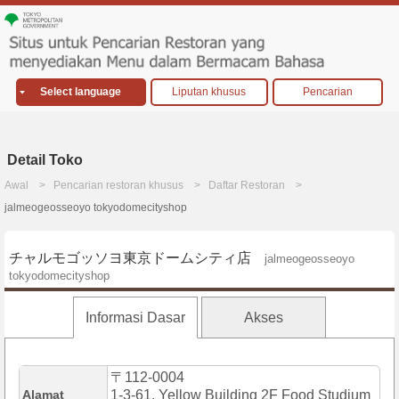
Select language
Liputan khusus
Pencarian
Detail Toko
Awal
Pencarian restoran khusus
Daftar Restoran
jalmeogeosseoyo tokyodomecityshop
チャルモゴッソヨ東京ドームシティ店
jalmeogeosseoyo
tokyodomecityshop
Informasi Dasar
Akses
〒112-0004
Alamat
1-3-61, Yellow Building 2F Food Studium