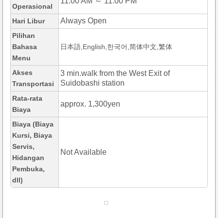
11:00 AM ～ 11:00 PM
Operasional
Always Open
Hari Libur
Pilihan
Bahasa
日本語,English,한국어,简体中文,繁体
Menu
Akses
3 min.walk from the West Exit of
Suidobashi station
Transportasi
Rata-rata
approx. 1,300yen
Biaya
Biaya (Biaya
Kursi, Biaya
Servis,
Not Available
Hidangan
Pembuka,
dll)