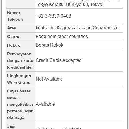
Tokyo Koraku, Bunkyo-ku, Tokyo
Nomor
+81-3-3830-0408
Telepon
Iidabashi, Kagurazaka, and Ochanomizu
Area
Food from other countries
Genre
Bebas Rokok
Rokok
Pembayaran
Credit Cards Accepted
dengan kartu
kredit/seluler
Lingkungan
Not Available
Wi-Fi Gratis
Layar besar
untuk
Available
menyaksikan
pertandingan
olahraga
Jam