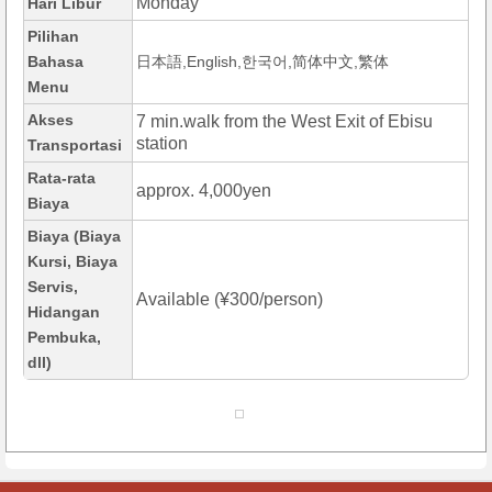
Monday
Hari Libur
Pilihan
Bahasa
日本語,English,한국어,简体中文,繁体
Menu
Akses
7 min.walk from the West Exit of Ebisu
station
Transportasi
Rata-rata
approx. 4,000yen
Biaya
Biaya (Biaya
Kursi, Biaya
Servis,
Available (¥300/person)
Hidangan
Pembuka,
dll)