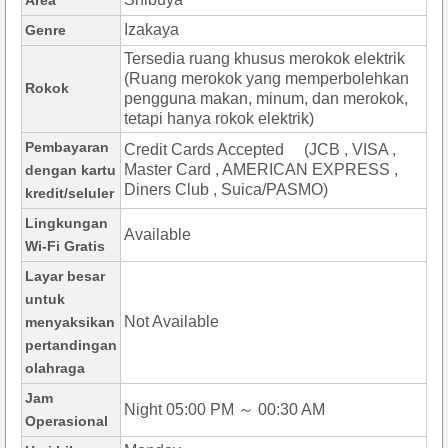
Area
Izakaya
Genre
Tersedia ruang khusus merokok elektrik
(Ruang merokok yang memperbolehkan
Rokok
pengguna makan, minum, dan merokok,
tetapi hanya rokok elektrik)
Pembayaran
Credit Cards Accepted (JCB , VISA ,
Master Card , AMERICAN EXPRESS ,
dengan kartu
Diners Club , Suica/PASMO)
kredit/seluler
Lingkungan
Available
Wi-Fi Gratis
Layar besar
untuk
Not Available
menyaksikan
pertandingan
olahraga
Jam
Night 05:00 PM ～ 00:30 AM
Operasional