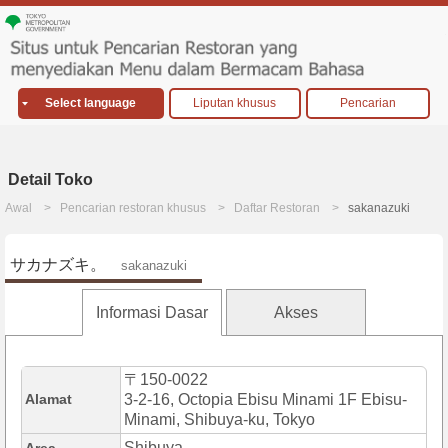
Select language
Liputan khusus
Pencarian
Detail Toko
Awal
Pencarian restoran khusus
Daftar Restoran
sakanazuki
サカナズキ。
sakanazuki
Informasi Dasar
Akses
〒150-0022
Alamat
3-2-16, Octopia Ebisu Minami 1F Ebisu-
Minami, Shibuya-ku, Tokyo
Shibuya