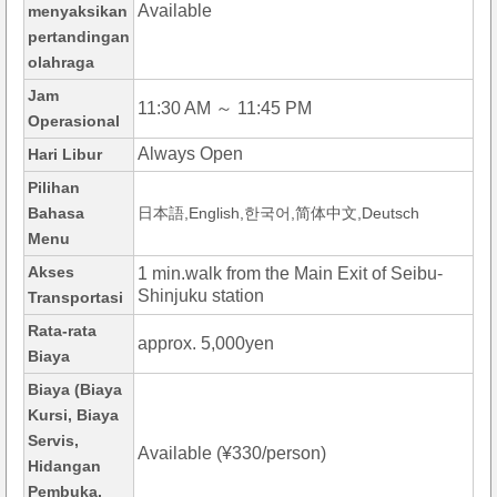
Available
menyaksikan
pertandingan
olahraga
Jam
11:30 AM ～ 11:45 PM
Operasional
Always Open
Hari Libur
Pilihan
Bahasa
日本語,English,한국어,简体中文,Deutsch
Menu
Akses
1 min.walk from the Main Exit of Seibu-
Shinjuku station
Transportasi
Rata-rata
approx. 5,000yen
Biaya
Biaya (Biaya
Kursi, Biaya
Servis,
Available (¥330/person)
Hidangan
Pembuka,