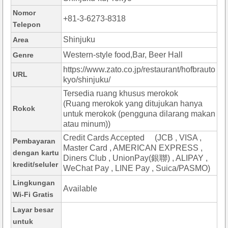
Nomor
+81-3-6273-8318
Telepon
Shinjuku
Area
Western-style food,Bar, Beer Hall
Genre
https://www.zato.co.jp/restaurant/hofbrauto
URL
kyo/shinjuku/
Tersedia ruang khusus merokok
(Ruang merokok yang ditujukan hanya
Rokok
untuk merokok (pengguna dilarang makan
atau minum))
Credit Cards Accepted (JCB , VISA ,
Pembayaran
Master Card , AMERICAN EXPRESS ,
dengan kartu
Diners Club , UnionPay(銀聯) , ALIPAY ,
kredit/seluler
WeChat Pay , LINE Pay , Suica/PASMO)
Lingkungan
Available
Wi-Fi Gratis
Layar besar
untuk