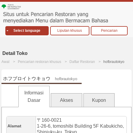
Select language
Liputan khusus
Pencarian
Detail Toko
Awal
Pencarian restoran khusus
Daftar Restoran
hofbrautokyo
ホフブロイトウキョウ
hofbrautokyo
Informasi
Dasar
Akses
Kupon
〒160-0021
Alamat
1-26-6, tomoshibi Building 5F Kabukicho,
Shinjuku-ku, Tokyo