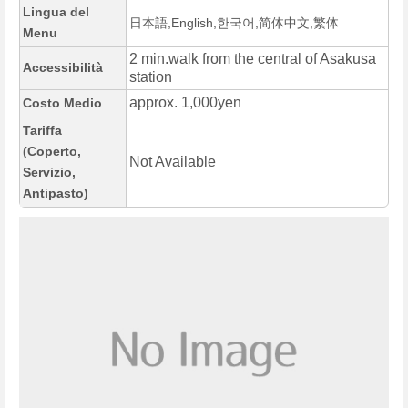
Lingua del
日本語,English,한국어,简体中文,繁体
Menu
2 min.walk from the central of Asakusa
Accessibilità
station
approx. 1,000yen
Costo Medio
Tariffa
(Coperto,
Not Available
Servizio,
Antipasto)