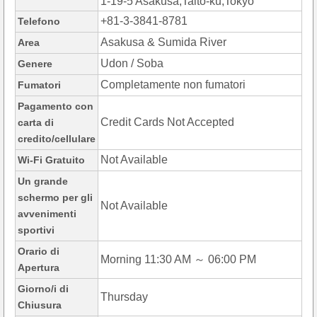
1-19-5 Asakusa,Taito-ku,Tokyo
+81-3-3841-8781
Telefono
Asakusa & Sumida River
Area
Udon / Soba
Genere
Completamente non fumatori
Fumatori
Pagamento con
Credit Cards Not Accepted
carta di
credito/cellulare
Not Available
Wi-Fi Gratuito
Un grande
schermo per gli
Not Available
avvenimenti
sportivi
Orario di
Morning 11:30 AM ～ 06:00 PM
Apertura
Giorno/i di
Thursday
Chiusura