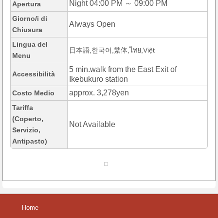
Night 04:00 PM ～ 09:00 PM
Apertura
Giorno/i di
Always Open
Chiusura
Lingua del
日本語,한국어,繁体,ไทย,Việt
Menu
5 min.walk from the East Exit of
Accessibilità
Ikebukuro station
approx. 3,278yen
Costo Medio
Tariffa
(Coperto,
Not Available
Servizio,
Antipasto)
Home