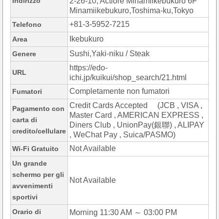
Indirizzo
2-26-10, Actiore Minamiikebukuro 6F
Minamiikebukuro,Toshima-ku,Tokyo
+81-3-5952-7215
Telefono
Ikebukuro
Area
Sushi,Yaki-niku / Steak
Genere
https://edo-
URL
ichi.jp/kuikui/shop_search/21.html
Completamente non fumatori
Fumatori
Credit Cards Accepted (JCB , VISA ,
Pagamento con
Master Card , AMERICAN EXPRESS ,
carta di
Diners Club , UnionPay(銀聯) , ALIPAY
credito/cellulare
, WeChat Pay , Suica/PASMO)
Not Available
Wi-Fi Gratuito
Un grande
schermo per gli
Not Available
avvenimenti
sportivi
Orario di
Morning 11:30 AM ～ 03:00 PM