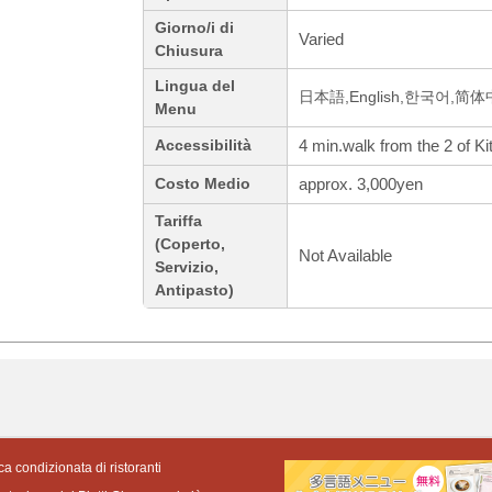
Giorno/i di
Varied
Chiusura
Lingua del
日本語,English,한국어,简
Menu
4 min.walk from the 2 of Ki
Accessibilità
approx. 3,000yen
Costo Medio
Tariffa
(Coperto,
Not Available
Servizio,
Antipasto)
ca condizionata di ristoranti