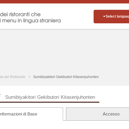
Select langua
sta dei Ristoranti
Sumibiyakitori Gekibutori Kitasenjuhonten
店
Sumibiyakitori Gekibutori Kitasenjuhonten
Informazioni di Base
Accesso