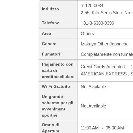
〒120-0034
Indirizzo
2-55, Kita-Senju Store No.
+81-3-6380-0396
Telefono
Others
Area
Izakaya,Other Japanese
Genere
Completamente non fumato
Fumatori
Pagamento con
Credit Cards Accepted (J
carta di
AMERICAN EXPRESS , S
credito/cellulare
Not Available
Wi-Fi Gratuito
Un grande
schermo per gli
Not Available
avvenimenti
sportivi
Orario di
11:00 AM ～ 05:00 AM
Apertura