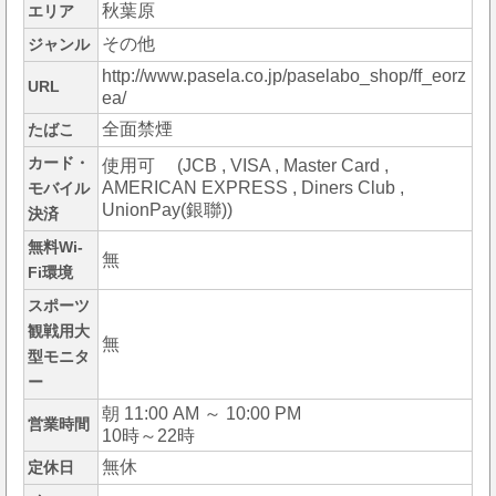
秋葉原
エリア
その他
ジャンル
http://www.pasela.co.jp/paselabo_shop/ff_eorz
URL
ea/
全面禁煙
たばこ
カード・
使用可 (JCB , VISA , Master Card ,
AMERICAN EXPRESS , Diners Club ,
モバイル
UnionPay(銀聯))
決済
無料Wi-
無
Fi環境
スポーツ
観戦用大
無
型モニタ
ー
朝 11:00 AM ～ 10:00 PM
営業時間
10時～22時
無休
定休日