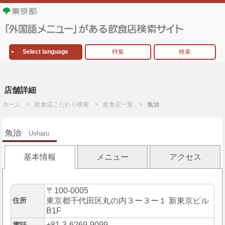
Select language
特集
検索
店舗詳細
ホーム
飲食店こだわり検索
飲食店一覧
魚治
魚治
Uoharu
基本情報
メニュー
アクセス
〒100-0005
住所
東京都千代田区丸の内３ー３ー１ 新東京ビル
B1F
+81-3-6269-9099