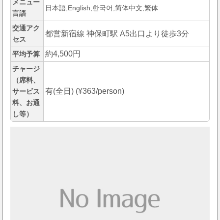
メニュー
日本語,English,한국어,简体中文,繁体
言語
交通アク
都営新宿線 神保町駅 A5出口より徒歩3分
セス
約4,500円
平均予算
チャージ
（席料、
有(全日) (¥363/person)
サービス
料、お通
し等）