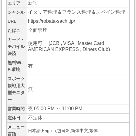
新宿
エリア
イタリア料理＆フランス料理＆スペイン料理
ジャンル
https://robata-sachi.jp/
URL
全面禁煙
たばこ
カード・
使用可 (JCB , VISA , Master Card ,
モバイル
AMERICAN EXPRESS , Diners Club)
決済
無料Wi-
有
Fi環境
スポーツ
観戦用大
無
型モニタ
ー
夜 05:00 PM ～ 11:00 PM
営業時間
不定休
定休日
メニュー
日本語,English,한국어,简体中文,繁体
言語