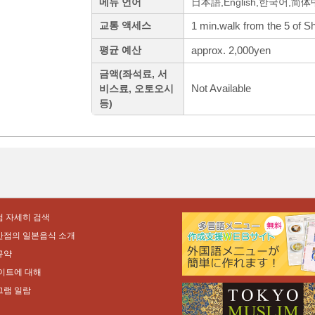
메뉴 언어
日本語,English,한국어,简
1 min.walk from the 5 of S
교통 액세스
approx. 2,000yen
평균 예산
금액(좌석료, 서
Not Available
비스료, 오토오시
등)
 자세히 검색
만점의 일본음식 소개
규약
이트에 대해
그램 일람