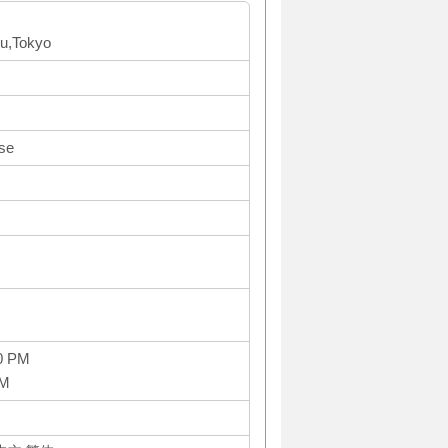
ku,Tokyo
se
0 PM
PM