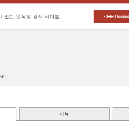
Select langua
ARI
메뉴