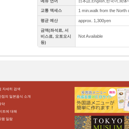
메뉴 언어
日本語,English,한국어,简
1 min.walk from the North o
교통 액세스
approx. 1,300yen
평균 예산
금액(좌석료, 서
Not Available
비스료, 오토오시
등)
 자세히 검색
만점의 일본음식 소개
규약
이트에 대해
그램 일람