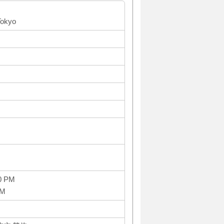
Tokyo
0 PM
PM