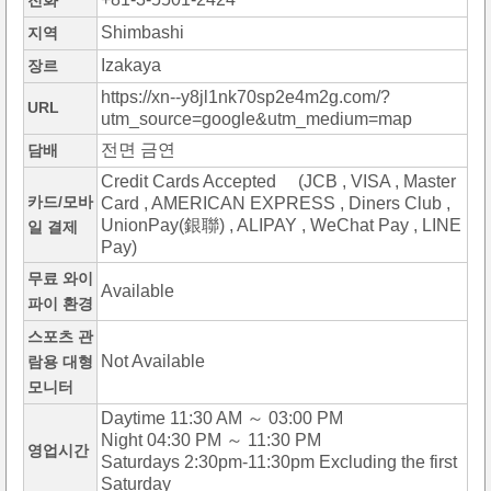
전화
Shimbashi
지역
Izakaya
장르
https://xn--y8jl1nk70sp2e4m2g.com/?
URL
utm_source=google&utm_medium=map
전면 금연
담배
Credit Cards Accepted (JCB , VISA , Master
카드/모바
Card , AMERICAN EXPRESS , Diners Club ,
UnionPay(銀聯) , ALIPAY , WeChat Pay , LINE
일 결제
Pay)
무료 와이
Available
파이 환경
스포츠 관
Not Available
람용 대형
모니터
Daytime 11:30 AM ～ 03:00 PM
Night 04:30 PM ～ 11:30 PM
영업시간
Saturdays 2:30pm-11:30pm Excluding the first
Saturday