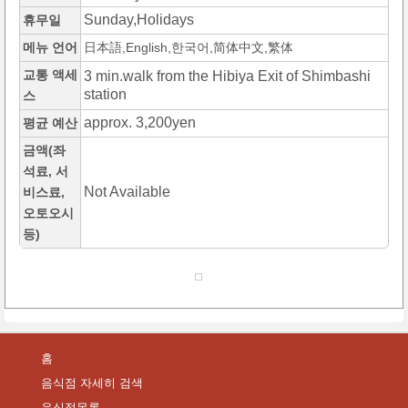
Sunday,Holidays
휴무일
메뉴 언어
日本語,English,한국어,简体中文,繁体
교통 액세
3 min.walk from the Hibiya Exit of Shimbashi
station
스
approx. 3,200yen
평균 예산
금액(좌
석료, 서
Not Available
비스료,
오토오시
등)
홈
음식점 자세히 검색
음식점목록