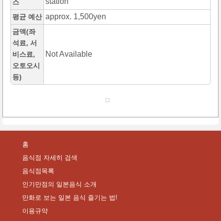
station
스
approx. 1,500yen
평균 예산
금액(좌
석료, 서
Not Available
비스료,
오토오시
등)
홈
음식점 자세히 검색
음식점목록
인기만점의 일본음식 소개
만화로 보는 일본 음식 즐기는 법!
이용규약