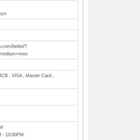
kyo
.com/bettei/?
_medium=meo
CB , VISA , Master Card ,
PM
M - 10:00PM