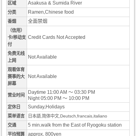
Asakusa & Sumida River
区域
Ramen,Chinese food
分类
全面禁烟
香烟
（信用）
Credit Cards Not Accepted
卡/移动支
付
免费无线
Not Available
上网
观看体育
Not Available
赛事的大
屏幕
Daytime 11:00 AM ～ 03:30 PM
营业时间
Night 05:00 PM ～ 10:00 PM
Sunday,Holidays
定休日
菜单语言
日本語,简体中文,Deutsch,francais,italiano
5 min.walk from the East of Ryogoku station
交通
approx. 800yen
平均预算