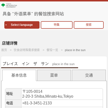
Select language
特集
搜索
店铺详情
首页
饮食店特殊需求搜索
餐馆一览
place in the sun
プレイス イン ザ サン
place in the sun
基本信息
菜单
交通
〒105-0014
地址
2-20-3 Shiba,Minato-ku,Tokyo
+81-3-3451-2133
电话