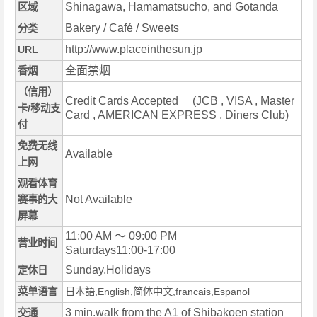
Shinagawa, Hamamatsucho, and Gotanda
区域
Bakery / Café / Sweets
分类
http://www.placeinthesun.jp
URL
全面禁烟
香烟
（信用）
Credit Cards Accepted (JCB , VISA , Master
卡/移动支
Card , AMERICAN EXPRESS , Diners Club)
付
免费无线
Available
上网
观看体育
Not Available
赛事的大
屏幕
11:00 AM ～ 09:00 PM
营业时间
Saturdays11:00-17:00
Sunday,Holidays
定休日
菜单语言
日本語,English,简体中文,francais,Espanol
3 min.walk from the A1 of Shibakoen station
交通