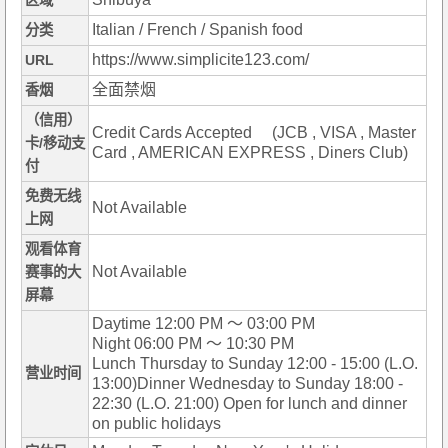
区域
Italian / French / Spanish food
分类
https://www.simplicite123.com/
URL
全面禁烟
香烟
（信用）
Credit Cards Accepted (JCB , VISA , Master
卡/移动支
Card , AMERICAN EXPRESS , Diners Club)
付
免费无线
Not Available
上网
观看体育
Not Available
赛事的大
屏幕
Daytime 12:00 PM ～ 03:00 PM
Night 06:00 PM ～ 10:30 PM
Lunch Thursday to Sunday 12:00 - 15:00 (L.O.
营业时间
13:00)Dinner Wednesday to Sunday 18:00 -
22:30 (L.O. 21:00) Open for lunch and dinner
on public holidays