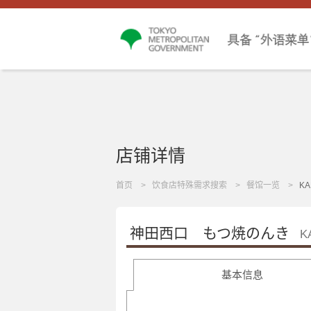
店铺详情
首页
饮食店特殊需求搜索
餐馆一览
KA
神田西口 もつ焼のんき
K
基本信息