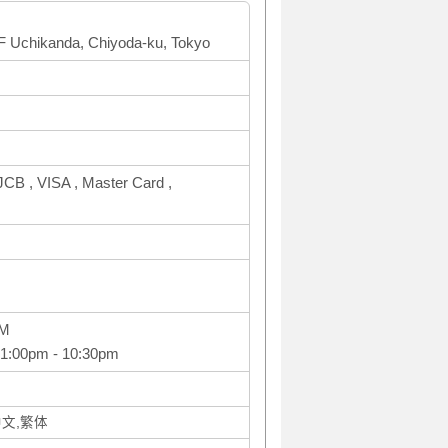
1F Uchikanda, Chiyoda-ku, Tokyo
CB , VISA , Master Card ,
PM
 1:00pm - 10:30pm
中文,繁体