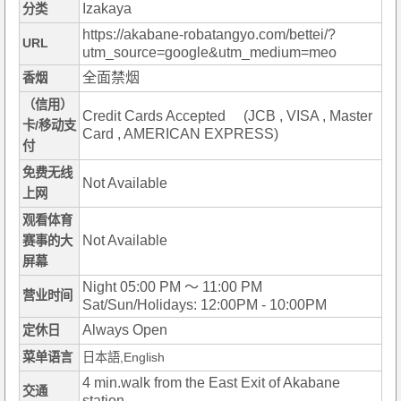
Izakaya
分类
https://akabane-robatangyo.com/bettei/?
URL
utm_source=google&utm_medium=meo
全面禁烟
香烟
（信用）
Credit Cards Accepted (JCB , VISA , Master
卡/移动支
Card , AMERICAN EXPRESS)
付
免费无线
Not Available
上网
观看体育
Not Available
赛事的大
屏幕
Night 05:00 PM ～ 11:00 PM
营业时间
Sat/Sun/Holidays: 12:00PM - 10:00PM
Always Open
定休日
菜单语言
日本語,English
4 min.walk from the East Exit of Akabane
交通
station