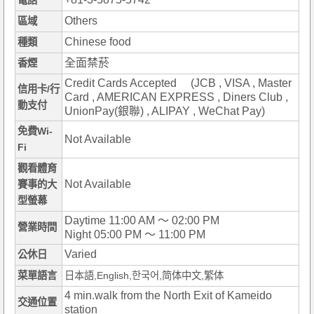
電話
Others
區域
Chinese food
種類
全面禁菸
香煙
Credit Cards Accepted (JCB , VISA , Master
信用卡/行
Card , AMERICAN EXPRESS , Diners Club ,
動支付
UnionPay(銀聯) , ALIPAY , WeChat Pay)
免費Wi-
Not Available
Fi
觀看體育
Not Available
賽事的大
型螢幕
Daytime 11:00 AM ～ 02:00 PM
營業時間
Night 05:00 PM ～ 11:00 PM
Varied
公休日
菜單語言
日本語,English,한국어,简体中文,繁体
4 min.walk from the North Exit of Kameido
交通位置
station