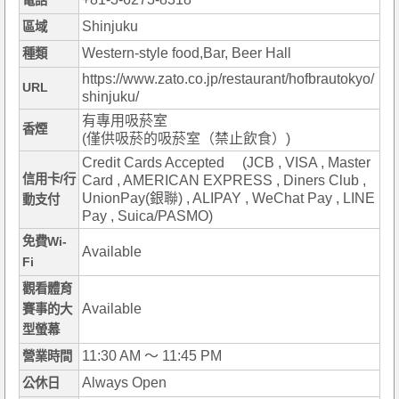
電話
Shinjuku
區域
Western-style food,Bar, Beer Hall
種類
https://www.zato.co.jp/restaurant/hofbrautokyo/
URL
shinjuku/
有專用吸菸室
香煙
(僅供吸菸的吸菸室（禁止飲食）)
Credit Cards Accepted (JCB , VISA , Master
信用卡/行
Card , AMERICAN EXPRESS , Diners Club ,
UnionPay(銀聯) , ALIPAY , WeChat Pay , LINE
動支付
Pay , Suica/PASMO)
免費Wi-
Available
Fi
觀看體育
Available
賽事的大
型螢幕
11:30 AM ～ 11:45 PM
營業時間
Always Open
公休日