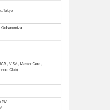
ku,Tokyo
nd Ochanomizu
CB , VISA , Master Card ,
ners Club)
0 PM
PM