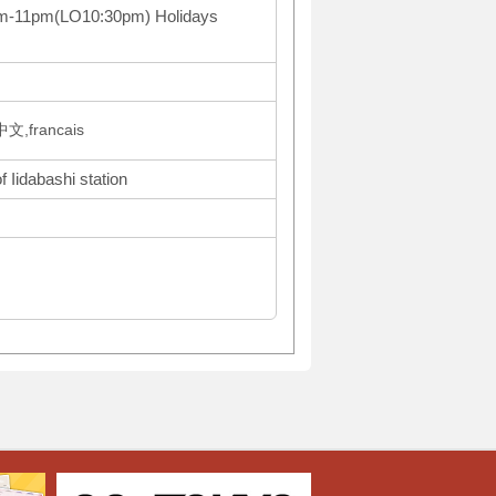
m-11pm(LO10:30pm) Holidays
,francais
 Iidabashi station