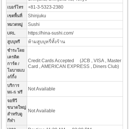
+81-3-5323-2380
เบอร์โทร
Shinjuku
เขตพื้นที่
Sushi
หมวดหมู่
https://hina-sushi.com/
URL
ห้ามสูบบุหรี่ทั้งร้าน
สูบบุหรี
ชำระโดย
เครดิต
Credit Cards Accepted (JCB , VISA , Master
การ์ด /
Card , AMERICAN EXPRESS , Diners Club)
โมบายแบ
งก์กิ้ง
บริการ
Not Available
Wi-fi ฟรี
จอทีวี
ขนาดใหญ่
Not Available
สำหรับดู
กีฬา