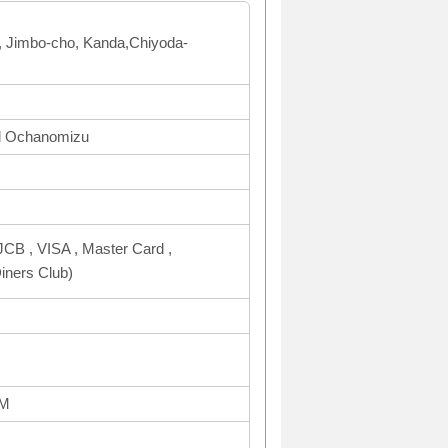
F, Jimbo-cho, Kanda,Chiyoda-
nd Ochanomizu
CB , VISA , Master Card ,
ners Club)
PM