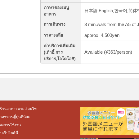
ภาษาของเมนู
日本語,English,한국어,简
อาหาร
3 min.walk from the A5 of 
การเดินทาง
approx. 4,500yen
ราคาเฉลี่ย
ค่าบริการเพิ่มเติม
Available (¥363/person)
(เก้าอี้,การ
บริการ,โอโตโอชิ)
ร้านอาหารตามเงื่อนไข
อาหารญี่ปุ่นที่นิยม
ลงการใช้งาน
กับเว็ปไซต์นี้