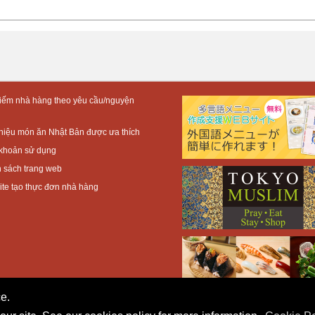
iếm nhà hàng theo yêu cầu/nguyện
thiệu món ăn Nhật Bản được ưa thích
khoản sử dụng
 sách trang web
te tạo thực đơn nhà hàng
e.