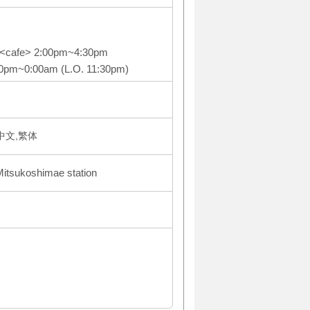
 <cafe> 2:00pm~4:30pm
00pm~0:00am (L.O. 11:30pm)
体中文,繁体
Mitsukoshimae station