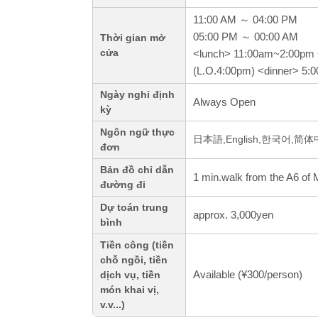
11:00 AM ～ 04:00 PM
05:00 PM ～ 00:00 AM
Thời gian mở
cửa
<lunch> 11:00am~2:00pm
(L.O.4:00pm) <dinner> 5:
Ngày nghỉ định
Always Open
kỳ
Ngôn ngữ thực
日本語,English,한국어,简
đơn
Bản đồ chỉ dẫn
1 min.walk from the A6 of 
đường đi
Dự toán trung
approx. 3,000yen
bình
Tiền công (tiền
chỗ ngồi, tiền
Available (¥300/person)
dịch vụ, tiền
món khai vị,
v.v...)