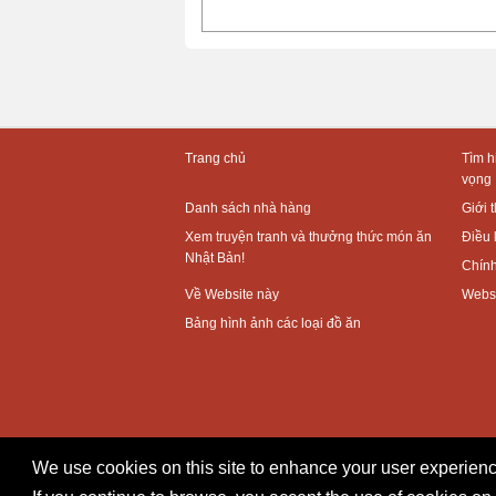
Trang chủ
Tìm h
vọng
Danh sách nhà hàng
Giới 
Xem truyện tranh và thưởng thức món ăn
Điều 
Nhật Bản!
Chính
Về Website này
Websi
Bảng hình ảnh các loại đồ ăn
We use cookies on this site to enhance your user experienc