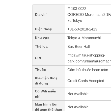
〒103-0022
COREDO Muromachi2 1F,2
Địa chỉ
ku,Tokyo
+81-50-2018-2413
Điện thoại
Tokyo & Marunouchi
Khu vực
Bar, Beer Hall
Thể loại
https://mitsui-shopping-
URL
park.com/urban/muromachi
Cấm hút thuốc hoàn toàn
Thuốc
thẻ/điện thoại
Credit Cards Accepted
di động
Có Wifi miễn
Not Available
phí
Màn hình lớn
Not Available
để xem thể thao