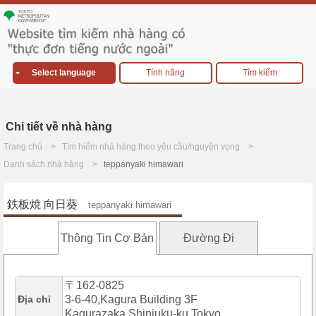
Select language
Tính năng
Tìm kiếm
Chi tiết về nhà hàng
Trang chủ
Tìm hiếm nhà hàng theo yêu cầu/nguyện vọng
Danh sách nhà hàng
teppanyaki himawari
鉄板焼 向日葵
teppanyaki himawari
Thông Tin Cơ Bản
Đường Đi
〒162-0825
Địa chỉ
3-6-40,Kagura Building 3F
Kagurazaka,Shinjuku-ku,Tokyo