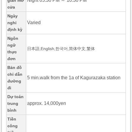
Night 05:30 PM ～ 10:30 PM
gian mở
cửa
Ngày
Varied
nghỉ
định kỳ
Ngôn
ngữ
日本語,English,한국어,简体中文,繁体
thực
đơn
Bản đồ
chỉ dẫn
5 min.walk from the 1a of Kagurazaka station
đường
đi
Dự toán
approx. 14,000yen
trung
bình
Tiền
công