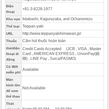
Điện
+81-3-6228-1977
thoại
Iidabashi, Kagurazaka, and Ochanomizu
Khu vực
Teppan-yaki
Thể loại
http://www.teppanyakihimawari.jp/
URL
Cấm hút thuốc hoàn toàn
Thuốc
thẻ/điện
Credit Cards Accepted (JCB , VISA , Master
Card , AMERICAN EXPRESS , UnionPay(銀
thoại di
聯) , LINE Pay , Suica/PASMO)
động
Có Wifi
Available
miễn phí
Màn
hình lớn
Not Available
để xem
thể thao
Thời