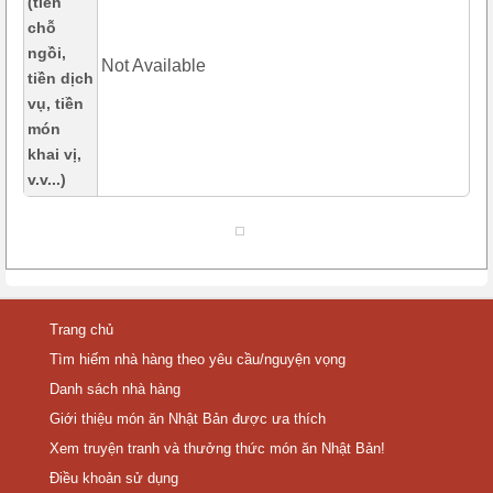
(tiền
chỗ
ngồi,
Not Available
tiền dịch
vụ, tiền
món
khai vị,
v.v...)
Trang chủ
Tìm hiếm nhà hàng theo yêu cầu/nguyện vọng
Danh sách nhà hàng
Giới thiệu món ăn Nhật Bản được ưa thích
Xem truyện tranh và thưởng thức món ăn Nhật Bản!
Điều khoản sử dụng