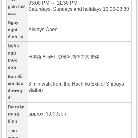
03:00 PM ～ 11:30 PM
gian mở
Saturdays, Sundays and holidays 12:00-23:30
cửa
Ngày
Always Open
nghỉ
định kỳ
Ngôn
ngữ
日本語,English,한국어,简体中文,繁体
thực
đơn
Bản đồ
chỉ dẫn
3 min.walk from the Hachiko Exit of Shibuya
station
đường
đi
Dự toán
approx. 3,000yen
trung
bình
Tiền
công