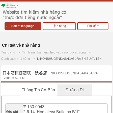
Select language
Tính năng
Tìm kiếm
Chi tiết về nhà hàng
Trang chủ
Tìm hiếm nhà hàng theo yêu cầu/nguyện vọng
Danh sách nhà hàng
NIHONSHUGENKASAKAGURA SHIBUYA-TEN
日本酒原価酒蔵 渋谷店
NIHONSHUGENKASAKAGURA
SHIBUYA-TEN
Thông Tin Cơ Bản
Đường Đi
〒150-0043
Địa chỉ
2-6-14, Homaleya Building B1F