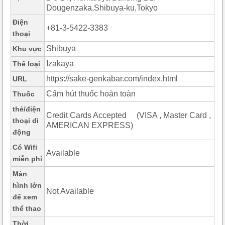
Dougenzaka,Shibuya-ku,Tokyo
Điện
+81-3-5422-3383
thoại
Shibuya
Khu vực
Izakaya
Thể loại
https://sake-genkabar.com/index.html
URL
Cấm hút thuốc hoàn toàn
Thuốc
thẻ/điện
Credit Cards Accepted (VISA , Master Card ,
thoại di
AMERICAN EXPRESS)
động
Có Wifi
Available
miễn phí
Màn
hình lớn
Not Available
để xem
thể thao
Thời