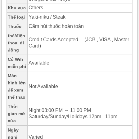
Others
Khu vực
Yaki-niku / Steak
Thể loại
Cấm hút thuốc hoàn toàn
Thuốc
thẻ/điện
Credit Cards Accepted (JCB , VISA , Master
thoại di
Card)
động
Có Wifi
Available
miễn phí
Màn
hình lớn
Not Available
để xem
thể thao
Thời
Night 03:00 PM ～ 11:00 PM
gian mở
Saturday/Sunday/Holidays 12pm - 11pm
cửa
Ngày
Varied
nghỉ