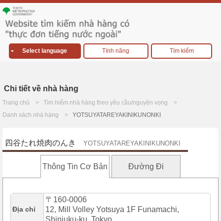
Select language
Tính năng
Tìm kiếm
Chi tiết về nhà hàng
Trang chủ
Tìm hiếm nhà hàng theo yêu cầu/nguyện vọng
Danh sách nhà hàng
YOTSUYATAREYAKINIKUNONKI
四谷たれ焼肉のんき
YOTSUYATAREYAKINIKUNONKI
Thông Tin Cơ Bản
Đường Đi
〒160-0006
Địa chỉ
12, Mill Volley Yotsuya 1F Funamachi,
Shinjuku-ku, Tokyo