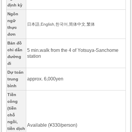
định kỳ
Ngôn
ngữ
日本語,English,한국어,简体中文,繁体
thực
đơn
Bản đồ
chỉ dẫn
5 min.walk from the 4 of Yotsuya-Sanchome
station
đường
đi
Dự toán
approx. 6,000yen
trung
bình
Tiền
công
(tiền
chỗ
ngồi,
Available (¥330/person)
tiền dịch