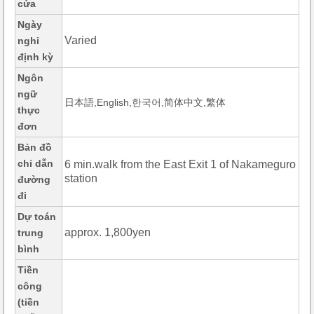
cửa
Ngày
Varied
nghỉ
định kỳ
Ngôn
ngữ
日本語,English,한국어,简体中文,繁体
thực
đơn
Bản đồ
chỉ dẫn
6 min.walk from the East Exit 1 of Nakameguro
station
đường
đi
Dự toán
approx. 1,800yen
trung
bình
Tiền
công
(tiền