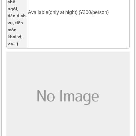
chỗ
ngồi,
Available(only at night) (¥300/person)
tiền dịch
vụ, tiền
món
khai vị,
v.v...)