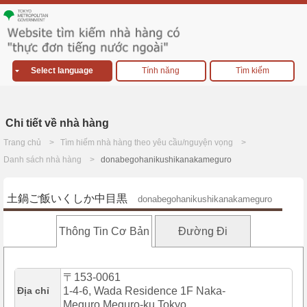
Select language
Tính năng
Tìm kiếm
Chi tiết về nhà hàng
Trang chủ
Tìm hiếm nhà hàng theo yêu cầu/nguyện vọng
Danh sách nhà hàng
donabegohanikushikanakameguro
土鍋ご飯いくしか中目黒
donabegohanikushikanakameguro
Thông Tin Cơ Bản
Đường Đi
〒153-0061
Địa chỉ
1-4-6, Wada Residence 1F Naka-
Meguro,Meguro-ku,Tokyo