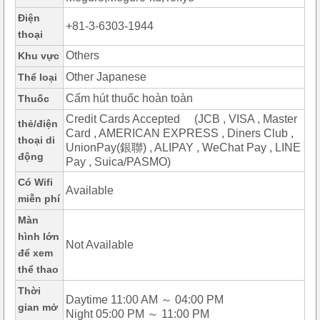
Điện
+81-3-6303-1944
thoại
Others
Khu vực
Other Japanese
Thể loại
Cấm hút thuốc hoàn toàn
Thuốc
Credit Cards Accepted (JCB , VISA , Master
thẻ/điện
Card , AMERICAN EXPRESS , Diners Club ,
thoại di
UnionPay(銀聯) , ALIPAY , WeChat Pay , LINE
động
Pay , Suica/PASMO)
Có Wifi
Available
miễn phí
Màn
hình lớn
Not Available
để xem
thể thao
Thời
Daytime 11:00 AM ～ 04:00 PM
gian mở
Night 05:00 PM ～ 11:00 PM