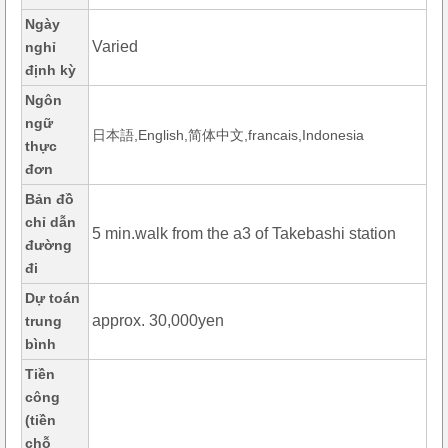
Ngày
Varied
nghỉ
định kỳ
Ngôn
ngữ
日本語,English,简体中文,francais,Indonesia
thực
đơn
Bản đồ
chỉ dẫn
5 min.walk from the a3 of Takebashi station
đường
đi
Dự toán
approx. 30,000yen
trung
bình
Tiền
công
(tiền
chỗ