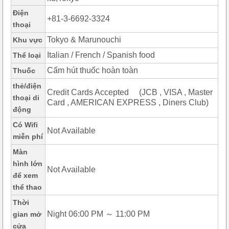
Điện
+81-3-6692-3324
thoại
Tokyo & Marunouchi
Khu vực
Italian / French / Spanish food
Thể loại
Cấm hút thuốc hoàn toàn
Thuốc
thẻ/điện
Credit Cards Accepted (JCB , VISA , Master
thoại di
Card , AMERICAN EXPRESS , Diners Club)
động
Có Wifi
Not Available
miễn phí
Màn
hình lớn
Not Available
để xem
thể thao
Thời
Night 06:00 PM ～ 11:00 PM
gian mở
cửa