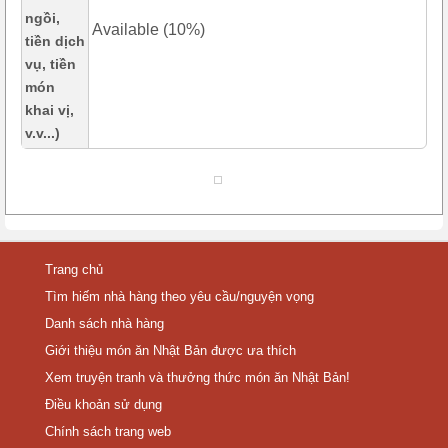
ngồi,
Available (10%)
tiền dịch
vụ, tiền
món
khai vị,
v.v...)
Trang chủ
Tìm hiếm nhà hàng theo yêu cầu/nguyện vọng
Danh sách nhà hàng
Giới thiệu món ăn Nhật Bản được ưa thích
Xem truyện tranh và thưởng thức món ăn Nhật Bản!
Điều khoản sử dụng
Chính sách trang web