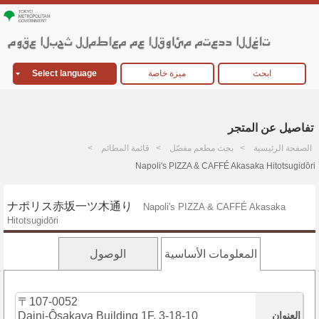
ابحث
ميزة خاصة
Select language
تفاصيل عن المتجر
الصفحة الرئيسية
بحث مطعم مفصّل
قائمة المطائم
Napoli's PIZZA & CAFFÉ Akasaka Hitotsugidōri
ナポリス赤坂一ツ木通り
Napoli's PIZZA & CAFFÉ Akasaka
Hitotsugidōri
المعلومات الأساسية
الوصول
〒107-0052
العنوان
Daini-Ôsakaya Building 1F, 3-18-10