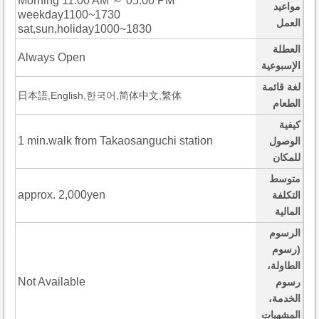
Morning 11:00 AM ～ 05:00 PM
مواعيد
weekday1100~1730
العمل
sat,sun,holiday1000~1830
العطلة
Always Open
الإسبوعية
لغة قائمة
日本語,English,한국어,简体中文,繁体
الطعام
كيفية
1 min.walk from Takaosanguchi station
الوصول
للمكان
متوسط
approx. 2,000yen
التكلفة
المالية
الرسوم
(رسوم
الطاولة،
Not Available
رسوم
الخدمة،
المشهيات