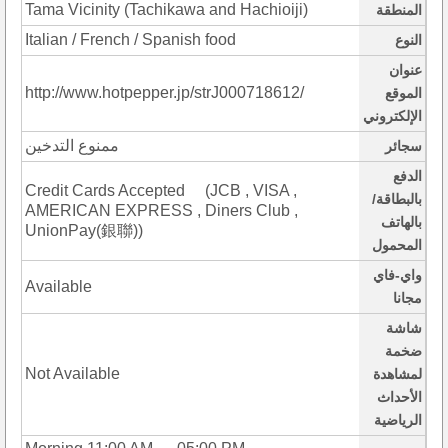
Tama Vicinity (Tachikawa and Hachioiji)
المنطقة
Italian / French / Spanish food
النوع
عنوان
http://www.hotpepper.jp/strJ000718612/
الموقع
الإلكتروني
ممنوع التدخين
سجائر
الدفع
Credit Cards Accepted (JCB , VISA ,
بالبطاقة/
AMERICAN EXPRESS , Diners Club ,
بالهاتف
UnionPay(銀聯))
المحمول
واي-فاي
Available
مجانا
شاشة
ضخمة
Not Available
لمشاهدة
الأحداث
الرياضية