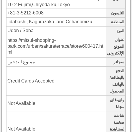
10-2 Fujimi,Chiyoda-ku,Tokyo
+81-3-5212-6008
التليفون
Iidabashi, Kagurazaka, and Ochanomizu
المنطقة
Udon / Soba
النوع
عنوان
https://mitsui-shopping-
park.com/urban/sakuraterrace/store/600417.ht
الموقع
ml
الإلكتروني
ممنوع التدخين
سجائر
الدفع
بالبطاقة/
Credit Cards Accepted
بالهاتف
المحمول
واي-فاي
Not Available
مجانا
شاشة
ضخمة
Not Available
لمشاهدة