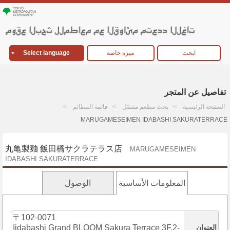
ابحث
ميزة خاصة
Select language
تفاصيل عن المتجر
الصفحة الرئيسية
بحث مطعم مفصّل
قائمة المطائم
MARUGAMESEIMEN IDABASHI SAKURATERRACE
丸亀製麺 飯田橋サクラテラス店
MARUGAMESEIMEN
IDABASHI SAKURATERRACE
المعلومات الأساسية
الوصول
〒102-0071
العنوان
Iidabashi Grand BLOOM Sakura Terrace 3F,2-