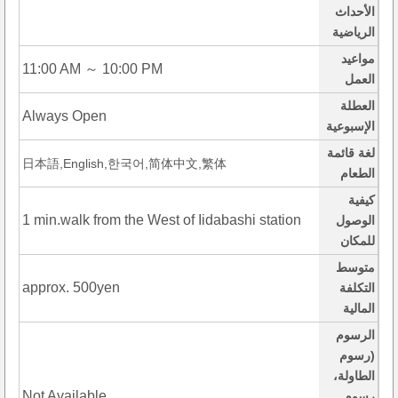
الأحداث
الرياضية
مواعيد
11:00 AM ～ 10:00 PM
العمل
العطلة
Always Open
الإسبوعية
لغة قائمة
日本語,English,한국어,简体中文,繁体
الطعام
كيفية
1 min.walk from the West of Iidabashi station
الوصول
للمكان
متوسط
approx. 500yen
التكلفة
المالية
الرسوم
(رسوم
الطاولة،
Not Available
رسوم