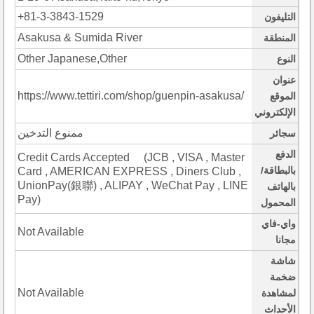
+81-3-3843-1529
التليفون
Asakusa & Sumida River
المنطقة
Other Japanese,Other
النوع
عنوان
https://www.tettiri.com/shop/guenpin-asakusa/
الموقع
الإلكتروني
ممنوع التدخين
سجائر
الدفع
Credit Cards Accepted (JCB , VISA , Master
بالبطاقة/
Card , AMERICAN EXPRESS , Diners Club ,
UnionPay(銀聯) , ALIPAY , WeChat Pay , LINE
بالهاتف
Pay)
المحمول
واي-فاي
Not Available
مجانا
شاشة
ضخمة
Not Available
لمشاهدة
الأحداث