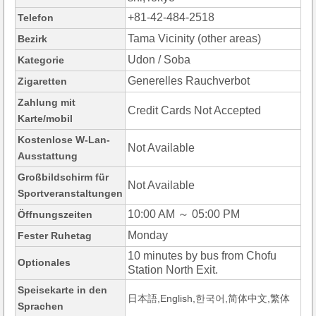
+81-42-484-2518
Telefon
Tama Vicinity (other areas)
Bezirk
Udon / Soba
Kategorie
Generelles Rauchverbot
Zigaretten
Zahlung mit
Credit Cards Not Accepted
Karte/mobil
Kostenlose W-Lan-
Not Available
Ausstattung
Großbildschirm für
Not Available
Sportveranstaltungen
10:00 AM ～ 05:00 PM
Öffnungszeiten
Monday
Fester Ruhetag
10 minutes by bus from Chofu
Optionales
Station North Exit.
Speisekarte in den
日本語,English,한국어,简体中文,繁体
Sprachen