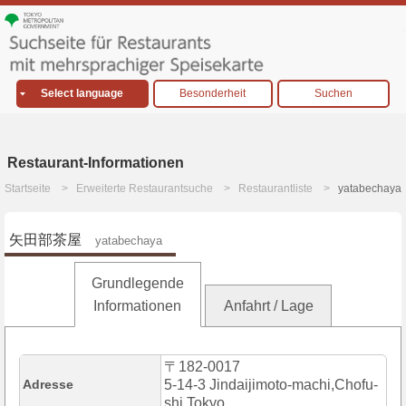
Select language
Besonderheit
Suchen
Restaurant-Informationen
Startseite
Erweiterte Restaurantsuche
Restaurantliste
yatabechaya
矢田部茶屋
yatabechaya
Grundlegende
Informationen
Anfahrt / Lage
〒182-0017
Adresse
5-14-3 Jindaijimoto-machi,Chofu-
shi,Tokyo